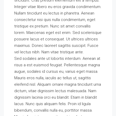
tincidunt. Cras pretium elementum elit a tempus.
Integer vitae libero eu eros gravida condimentum.
Nullam tincidunt eu lectus in pharetra. Aenean
consectetur nisi quis nulla condimentum, eget
tristique ex pretium. Nunc sit amet convallis
lorem. Maecenas eget est enim. Sed scelerisque
posuere lacus et consequat. Ut ultrices ultrices
maximus. Donec laoreet sagittis suscipit. Fusce
vel lectus nibh. Nam vitae tristique ante.
Sed sodales ante ut lobortis interdum. Aenean at
risus a est euismod feugiat. Pellentesque magna
augue, sodales id cursus eu, varius eget massa.
Mauris eros nulla, iaculis ac tellus ut, sagittis
eleifend nisl. Aliquam ornare magna tincidunt urna
dictum, vitae dignissim lectus malesuada. Nam
dignissim lacinia orci eu blandit. Etiam in blandit
lacus. Nunc quis aliquam felis. Proin id ligula
bibendum, convallis nulla eu, porttitor massa.