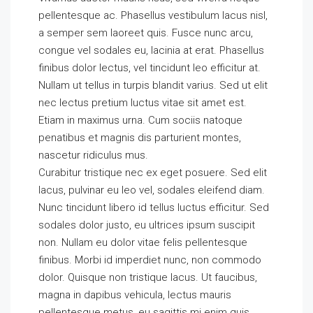
pellentesque ac. Phasellus vestibulum lacus nisl,
a semper sem laoreet quis. Fusce nunc arcu,
congue vel sodales eu, lacinia at erat. Phasellus
finibus dolor lectus, vel tincidunt leo efficitur at.
Nullam ut tellus in turpis blandit varius. Sed ut elit
nec lectus pretium luctus vitae sit amet est.
Etiam in maximus urna. Cum sociis natoque
penatibus et magnis dis parturient montes,
nascetur ridiculus mus.
Curabitur tristique nec ex eget posuere. Sed elit
lacus, pulvinar eu leo vel, sodales eleifend diam.
Nunc tincidunt libero id tellus luctus efficitur. Sed
sodales dolor justo, eu ultrices ipsum suscipit
non. Nullam eu dolor vitae felis pellentesque
finibus. Morbi id imperdiet nunc, non commodo
dolor. Quisque non tristique lacus. Ut faucibus,
magna in dapibus vehicula, lectus mauris
pellentesque metus, eu sagittis mi enim quis